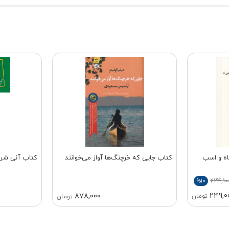
اه و اسب
کتاب جایی که خرچنگ‌ها آواز می‌خوانند
کتاب آنی شرلی
224,10
%10
249,0
878,000
تومان
تومان