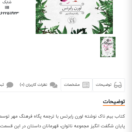
شابک
6225119239
توضیحات
مشخصات
نظرات کاربران (0)
ثبت
توضیحات
کتاب بیم ناک نوشته لورن رابرتس با ترجمه پگاه فرهنگ مهر توس
پایان شگفت انگیز مجموعه ناتوان، قهرمانان داستان در این قسمت با 