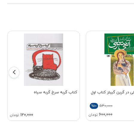
 در گرین گیبلز کتاب اول
کتاب گربه سرخ گربه سیاه
540,000
%10
600,000
120,000
تومان
تومان