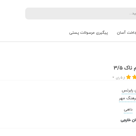
داخت آسان
پیگیری مرسولات پستی
اک 3/5
از 5 رای
 رابرتس
فرهنگ مهر
داهی
ان خارجی