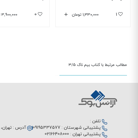
0
1
1,330,000
تومان
3,900,000
ت
مطالب مرتبط با کتاب بیم ناک 3/5
تلفن :
پشتیبانی شهرستان :
09195337577
آدرس :
تهران، م
پشتیبانی تهران :
02166408000