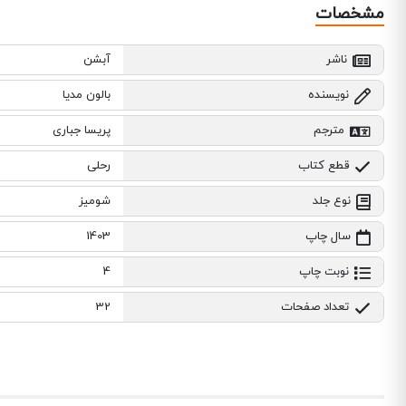
مشخصات
ناشر
آبشن
نویسنده
بالون مدیا
مترجم
پریسا جباری
قطع کتاب
رحلی
نوع جلد
شومیز
سال چاپ
1403
نوبت چاپ
4
تعداد صفحات
32