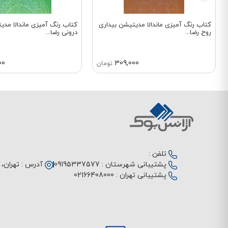
کتاب رنگ آمیزی ماندالا مدیتیشن بیداری
کتاب رنگ آمیزی ماندالا مد
روح رضا...
درونی رضا...
00
309,000
تومان
تلفن :
پشتیبانی شهرستان :
09195337577
آدرس :
تهران، م
پشتیبانی تهران :
02166408000