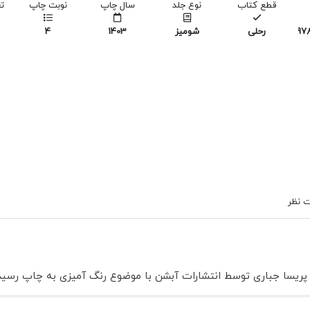
قطع کتاب
نوع جلد
سال چاپ
نوبت چاپ
ت
97
رحلی
شومیز
1403
4
 نظر
مه پریسا جباری توسط انتشارات آبشن با موضوع رنگ آمیزی به چاپ رسی