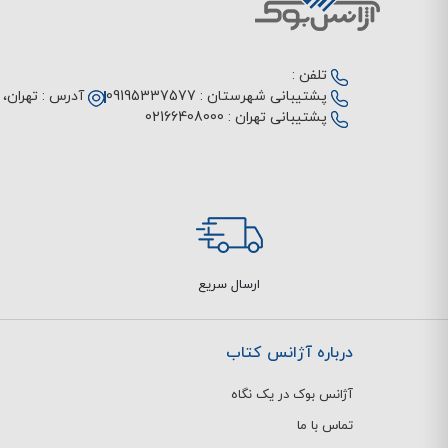
تلفن :
پشتیبانی شهرستان :
09195337577
آدرس :
تهران، م
پشتیبانی تهران :
02166408000
ارسال سریع
درباره آژانس کتاب
آژانس بوک در یک نگاه
تماس با ما