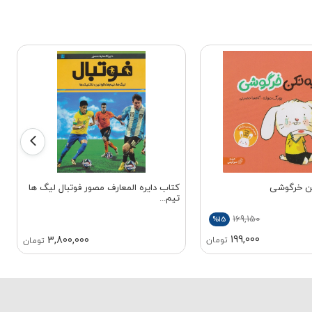
کن خرگوشی
کتاب دایره المعارف مصور فوتبال لیگ ها
تیم...
169,150
%15
199,000
3,800,000
تومان
تومان