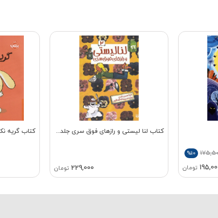
کتاب لنا لیستی و رازهای فوق سری جلد...
کتاب گریه ن
175,5
%10
195,00
229,000
تومان
تومان