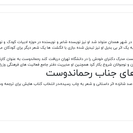
آقای مصطفی رحماندوست سال 1329 در شهر همدان متولد شد او نیز نویسده شاعر و نویسنده در حوزه اد
 اثر بی بدیل او نیز تبدیل شده ،بازی با انگشت ها یک شعر دیگر برای کودکان می ب
نست مدرک دکترای خودش را در دانشگاه تهران دریافت کند رحماندوست به عنوان
 و نوجوانان شروع بکار کرد همچنین او مدیریت دفتر جامع فعالیت های فرهنگی وزرات
ای جناب رحماندوست
د شانزده اثر داستانی و شعر به چاب رسیده،در انتخاب کتاب هایش برای ترجمه وسواس
کان سروده بسیار آرام بخش می باشد تا بتوانند خوابی آرام و راحت داشته باشند
و نوجوانان نوشته شده میتوان به مثل ها قصه هایشان اشاره کرد ،این مجموعه 
ماه ها و سال ها نامگذاری شده تا خوانندگان با ریشه فرهنگ ایرانی آشنا بشوند.
ا ساده و روان است که باعث شده آثاراش برا کودکان قابل درک باشد.