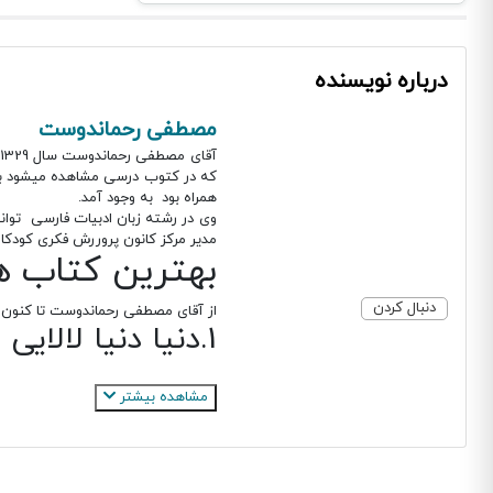
درباره نویسنده
مصطفی رحماندوست
که در کتوب درسی مشاهده میشود به یک
همراه بود به وجود آمد.
وی در رشته زبان ادبیات فارسی توا
مدیر مرکز کانون پروررش فکری کودکان
بهترین کتاب ه
دنبال کردن
از آقای مصطفی رحماندوست تا کنون ص
1.دنیا دنیا لالایی
لالایی های که رحماندوست برای کود
2.مجموعه مثل ها و قصه هایشان
مشاهده بیشتر
یک مجموعه دیگر که در وصف کودکان 
جلد از کتاب های این مجموعه به اسم 
سبک نوشتاری مصطفی رحماندوست کامل