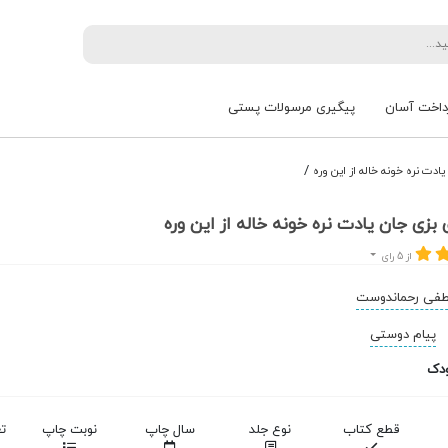
داخت آسان
پیگیری مرسولات پستی
/
دت نره خونه خاله از این وره
بزی جان یادت نره خونه خاله از این وره
از 5 رای
فی رحماندوست
پیام دوستی
دک
قطع کتاب
نوع جلد
سال چاپ
نوبت چاپ
ت