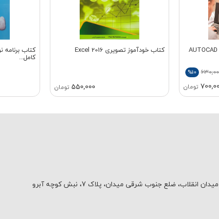
کتاب خودآموز تصویری Excel 2016
کامل...
630,00
%10
700,0
550,000
تومان
تومان
یدان انقلاب، ضلع جنوب شرقی میدان، پلاک 7، نبش کوچه آبرو