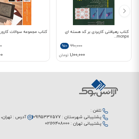
کتاب رهیافتی کاربردی بر کد هسته ای
کتاب مجموعه سوالات کارور AUTOCAD
mcnpx...
0
990,000
%10
00
1,100,000
تومان
تلفن :
پشتیبانی شهرستان :
09195337577
آدرس :
تهران، م
پشتیبانی تهران :
02166408000