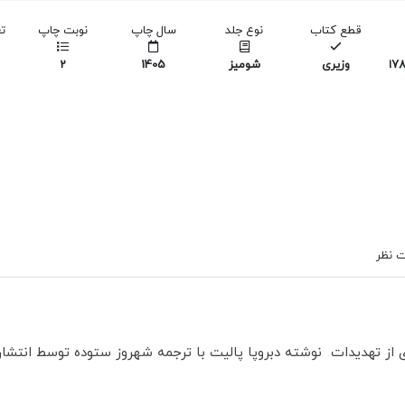
قطع کتاب
نوع جلد
سال چاپ
نوبت چاپ
ت
978
وزیری
شومیز
1405
2
 نظر
ز تهدیدات نوشته دبروپا پالیت با ترجمه شهروز ستوده توسط انتشارات