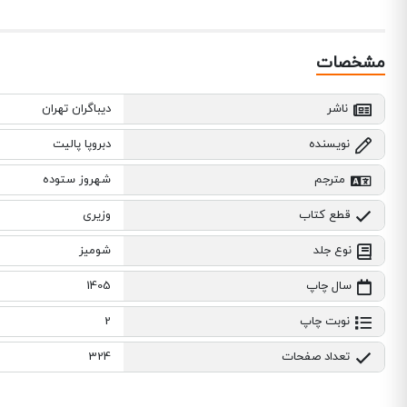
مشخصات
ناشر
دیباگران تهران
نویسنده
دبروپا پالیت
مترجم
شهروز ستوده
قطع کتاب
وزیری
نوع جلد
شومیز
سال چاپ
1405
نوبت چاپ
2
تعداد صفحات
324