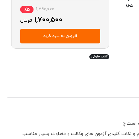
865
1,790,000
٪5
1,700,500
تومان
افزودن به سبد خرید
کتاب‌ حقوقی
 است.چ
م و نکات کلیدی آزمون های وکالت و قضاوت بسیار مناسب