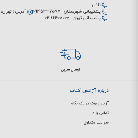
تلفن :
پشتیبانی شهرستان :
09195337577
آدرس :
تهران، م
پشتیبانی تهران :
02166408000
ارسال سریع
درباره آژانس کتاب
آژانس بوک در یک نگاه
تماس با ما
سوالات متداول