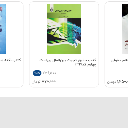
ظام حقوقی
کتاب حقوق تجارت بین‌الملل ویراست
کتاب نکته ها
چهارم کد1397
739,500
%15
870,000
1,250,
تومان
تومان