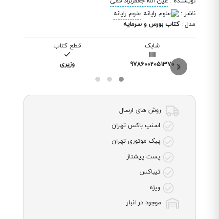
نویسنده
:
عین الله جعفرنژاد قمی
ناشر
:
علوم رایانه
مدل
:
کتاب بورس و سرمایه
شابک
قطع کتاب
9786002051370
وزیری
روش های ارسال
اسنپ باکس تهران
پیک موتوری تهران
پست پیشتاز
تیباکس
ویژه
موجود در انبار