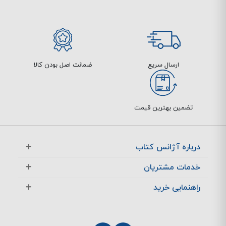
1367بود برخی از این کتاب‌ها
عبارتند از:
1- برنامه‌نویسی به زبان C
2.- آموزش زبان برنامه‌نویسی
Python
ارسال سریع
ضمانت اصل بودن کالا
3- آموزش HTML و CSS
4- آموزش SQL
5- مفاهیم پایه شبکه‌های
تضمین بهترین قیمت
کامپیوتری
6- آموزش
نرم‌افزارهای کاربردی (مانند
Word و Excel)7- آموزش
درباره آژانس کتاب
سیستم‌عامل ویندوز
آژانس بوک در یک نگاه
7-مبانی کامپیوتر و الگویتم ها
خدمات مشتریان
تماس با ما
8-برنامه نویسی با دلفی
معرفی تخفیف ها
راهنمایی خرید
9-برنامه نویسی به زبان ++c
سوالات متداول
پرسش های متداول
نحوه ثبت سفارش
10-برنامه نویسی به زبان
چگونگی بازگشت کالا
چگونگی پرداخت
پاسکال