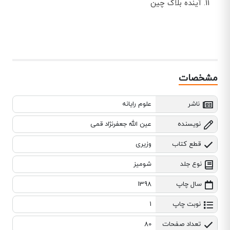
آینده بلاک چین
مشخصات
ناشر
علوم رایانه
نویسنده
عین الله جعفرنژاد قمی
قطع کتاب
وزیری
نوع جلد
شومیز
سال چاپ
1398
نوبت چاپ
1
تعداد صفحات
80