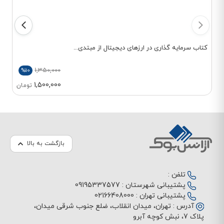
زمینه کامپیوتر و فناوری
اطلاعات مورد توجه قرار
گرفته است.
کتاب سرمایه گذاری در ارزهای دیجیتال از مبتدی...
مشخصات:
- نام: عین الله جعفرنژاد قمی
1,350,000
%10
- حوزه فعالیت: نویسنده و
1,500,000
تومان
متخصص کامپیوتر
- تخصص: تألیف کتاب‌های
آموزشی در زمینه‌های مختلف
فناوری اطلاعات و
برنامه‌نویسی
بازگشت به بالا
برخی از کتاب‌های تألیفی:
عین الله جعفرنژاد قمی
تلفن :
کتاب‌های متعددی در زمینه
پشتیبانی شهرستان :
09195337577
پشتیبانی تهران :
02166408000
کامپیوتر تألیف کرده است و
آدرس :
تهران، میدان انقلاب، ضلع جنوب شرقی میدان،
اولین کتاب او در سال
پلاک 7، نبش کوچه آبرو