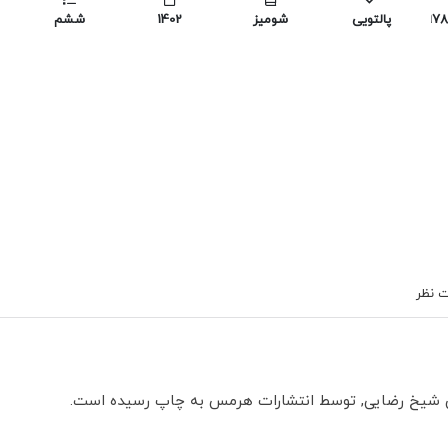
978
پالتویی
شومیز
1402
ششم
 نظر
ن شیخ رضایی, توسط انتشارات هرمس به چاپ رسیده است.