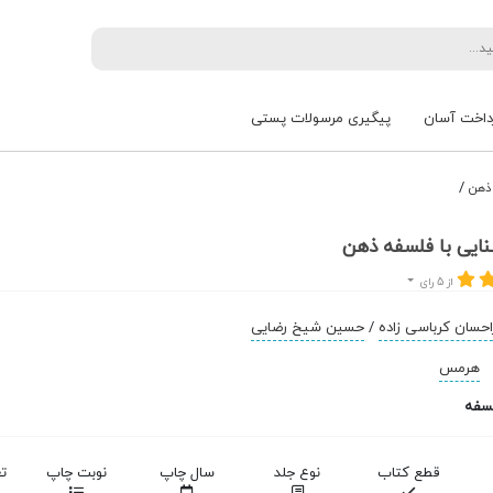
داخت آسان
پیگیری مرسولات پستی
/
 ذهن
ایی با فلسفه ذهن
از 5 رای
احسان کرباسی زاده
/
حسین شیخ رضایی
هرمس
سفه
قطع کتاب
نوع جلد
سال چاپ
نوبت چاپ
ت