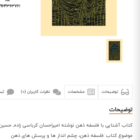
9643637611
توضیحات
مشخصات
نظرات کاربران (0)
ثبت
توضیحات
کتاب آشنایی با فلسفه ذهن نوشته امیراحسان کرباسی زاده, حسی
موضوع کتاب :فلسفه ذهن، چشم انداز ها و پرسش های ذهن