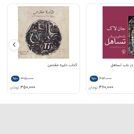
در باب تساهل
کتاب دایره مقدس
315,000
414,000
%10
%10
350,000
460,000
تومان
تومان