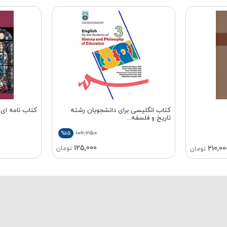
کتاب انگلیسی برای دانشجویان رشته
کتاب نامه ای 
تاریخ و فلسفه...
106,250
%15
125,000
210,00
تومان
تومان