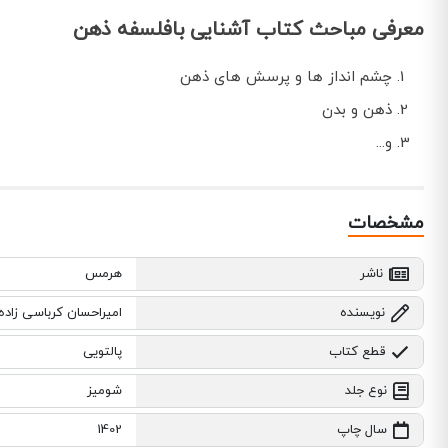
معرفی مباحث کتاب آشنایی بافلسفه ذهن
چشم انداز ها و پرسش های ذهن
ذهن و بدن
و...
مشخصات
ناشر
هرمس
نویسنده
امیراحسان کرباسی زاد
قطع کتاب
پالتویی
نوع جلد
شومیز
سال چاپ
1402