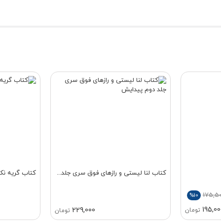
کتاب لنا لیستی و رازهای فوق سری جلد...
کتاب گریه ن
175,5
%10
195,00
229,000
تومان
تومان