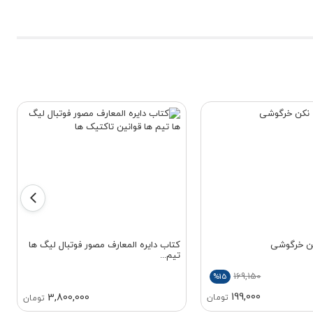
کن خرگوشی
کتاب دایره المعارف مصور فوتبال لیگ ها
تیم...
169,150
%15
199,000
3,800,000
تومان
تومان