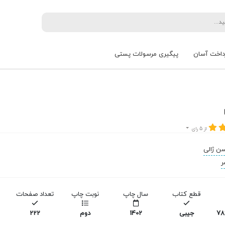
داخت آسان
پیگیری مرسولات پستی
از 5 رای
ن ژالی
ر
قطع کتاب
سال چاپ
نوبت چاپ
تعداد صفحات
978
جیبی
1402
دوم
222