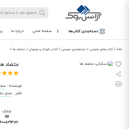
صفحه اصلی
درباره ما
پر
دسته‌بندی کتاب‌ها
|
/
/
/
/
/
خانه
کتاب‌های عمومی
دسته‌بندی عمومی
کتاب کودک و نوجوان
متضاد ها
متضاد ها
نویسنده
:
سوس
ناشر
:
عسل نش
شابک
6008293866