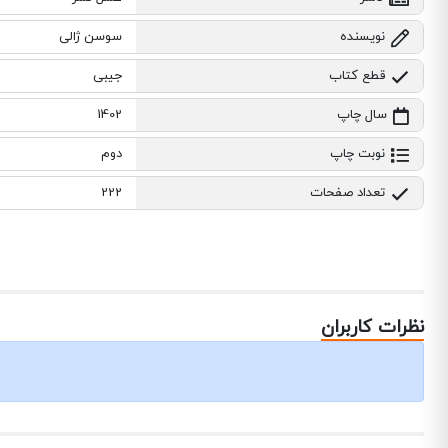
نویسنده
سوسن ژالی
قطع کتاب
جیبی
سال چاپ
1402
نوبت چاپ
دوم
تعداد صفحات
222
نظرات کاربران