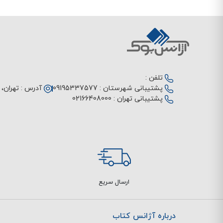
تلفن :
پشتیبانی شهرستان :
09195337577
آدرس :
تهران، م
پشتیبانی تهران :
02166408000
ارسال سریع
درباره آژانس کتاب