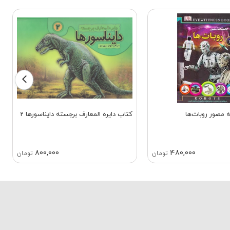
 مصور روبات‌ها
کتاب دایره المعارف برجسته دایناسورها 2
800,000
480,000
تومان
تومان