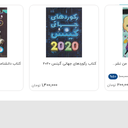
 من نشر...
کتاب رکوردهای جهانی گینس 2020
کتاب دانشنامه
100,00
%50
200,0
1,400,000
تومان
تومان