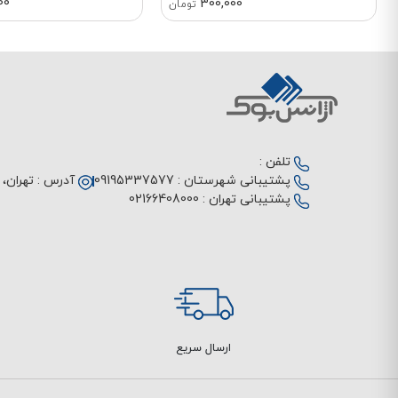
00
300,000
تومان
تلفن :
پشتیبانی شهرستان :
09195337577
آدرس :
تهران، م
پشتیبانی تهران :
02166408000
ارسال سریع