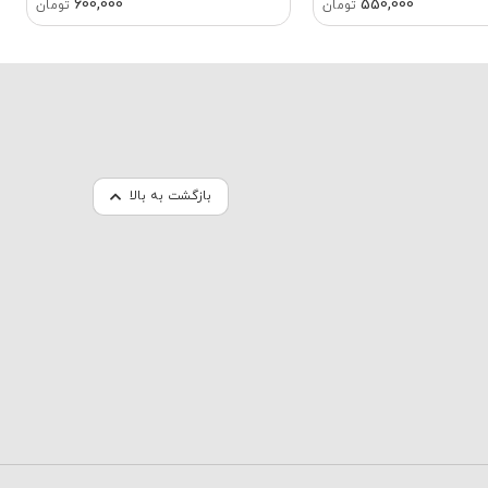
600,000
550,000
تومان
تومان
بازگشت به بالا