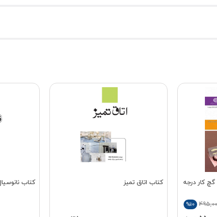
چ کار درجه
کتاب اتاق تمیز
کتاب نانوسیال
495,0
%10