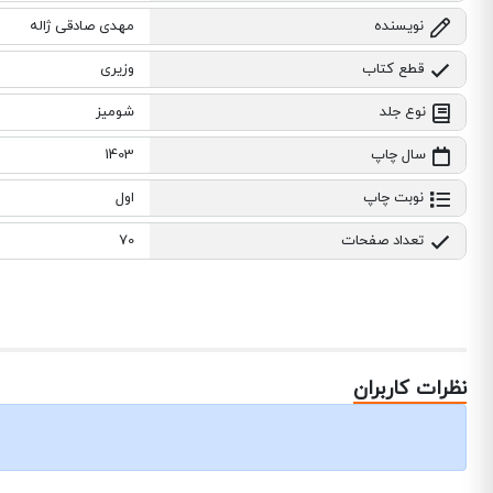
نویسنده
مهدی صادقی ژاله
قطع کتاب
وزیری
نوع جلد
شومیز
سال چاپ
1403
نوبت چاپ
اول
تعداد صفحات
70
نظرات کاربران