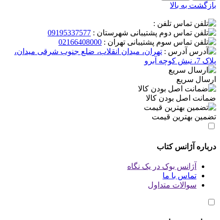
بازگشت به بالا
تلفن :
پشتیبانی شهرستان :
09195337577
پشتیبانی تهران :
02166408000
آدرس :
تهران، میدان انقلاب، ضلع جنوب شرقی میدان،
پلاک 7، نبش کوچه آبرو
ارسال سریع
ضمانت اصل بودن کالا
تضمین بهترین قیمت
درباره آژانس کتاب
آژانس بوک در یک نگاه
تماس با ما
سوالات متداول