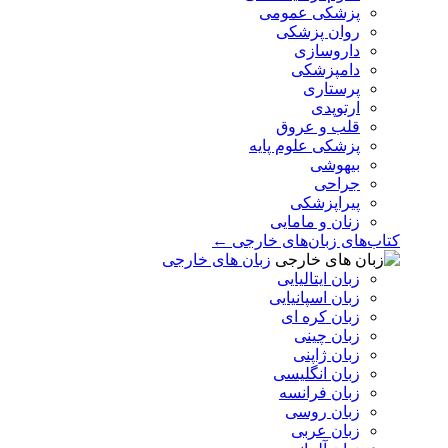
پزشکی عمومی
روان پزشکی
داروسازی
دامپزشکی
پرستاری
ارتوپدی
قلب و عروق
پزشکی علوم پایه
بیهوشی
جراحی
پیراپزشکی
زنان و مامایی
کتاب‌های زبان‌های خارجی ←
زبان های خارجی
زبان ایتالیایی
زبان اسپانیایی
زبان کره ای
زبان چینی
زبان ژاپنی
زبان انگلیسی
زبان فرانسه
زبان روسی
زبان عربی