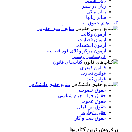
زبان آلمانی
زبان در سفر
زبان ترکی
سایر زبانها
کتاب‌های حقوق ←
منابع آزمون حقوقی
آزمون وکالت
آزمون قضاوت
آزمون استخدامی
آزمون مرکز وکلای قوه قضاییه
کارشناسی رسمی
کتاب‌های قانون
قوانین کیفری
قوانین تجارت
قوانین ثبت
منابع حقوق دانشگاهی
حقوق خصوصی
حقوق جزا و جرم شناسی
حقوق عمومی
حقوق بین‌الملل
حقوق تجارت
حقوق نفت و گاز
پرفروش ترین کتاب‌ها