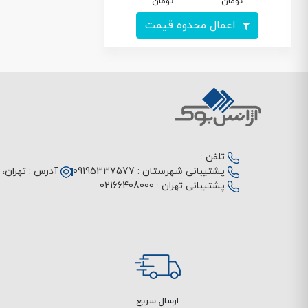
تومان
تومان
اعمال محدوه قیمت
تلفن :
پشتیبانی شهرستان :
09195337577
آدرس :
تهران، م
پشتیبانی تهران :
02166408000
ارسال سریع