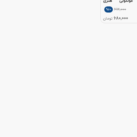
 مولکولی هنری
612,000
%10
680,000
تومان