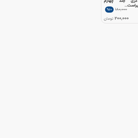
گری جلد چهارم
180,000
%10
200,000
تومان