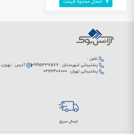
اعمال محدوه قیمت
تلفن :
پشتیبانی شهرستان :
09195337577
آدرس :
تهران، م
پشتیبانی تهران :
02166408000
ارسال سریع