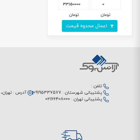
تومان
تومان
اعمال محدوه قیمت
تلفن :
پشتیبانی شهرستان :
09195337577
آدرس :
تهران، م
پشتیبانی تهران :
02166408000