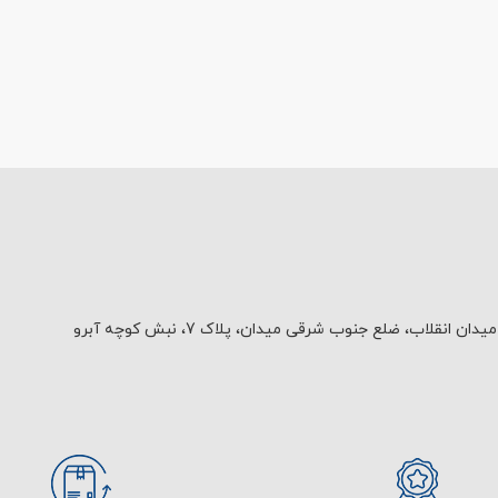
یدان انقلاب، ضلع جنوب شرقی میدان، پلاک 7، نبش کوچه آبرو