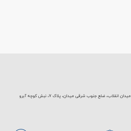
یدان انقلاب، ضلع جنوب شرقی میدان، پلاک 7، نبش کوچه آبرو