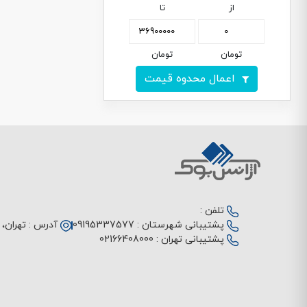
از
تا
تومان
تومان
اعمال محدوه قیمت
تلفن :
پشتیبانی شهرستان :
09195337577
آدرس :
تهران، م
پشتیبانی تهران :
02166408000