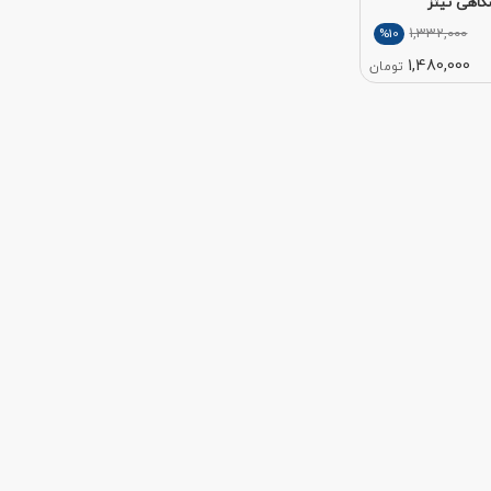
گاهی تیتز
1,332,000
%10
1,480,000
تومان