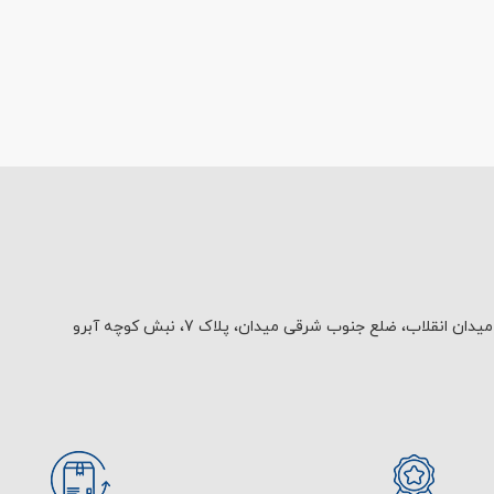
یدان انقلاب، ضلع جنوب شرقی میدان، پلاک 7، نبش کوچه آبرو