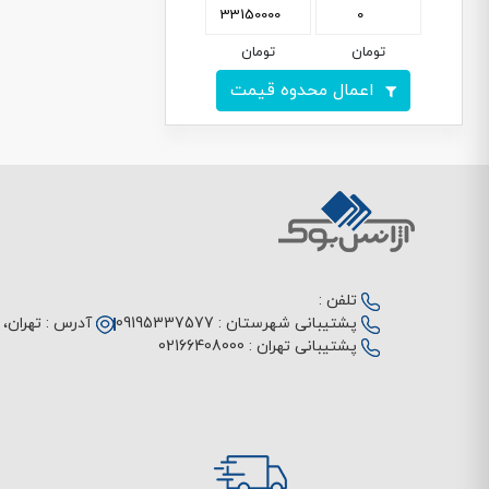
تومان
تومان
اعمال محدوه قیمت
تلفن :
پشتیبانی شهرستان :
09195337577
آدرس :
تهران، م
پشتیبانی تهران :
02166408000