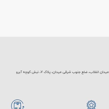
یدان انقلاب، ضلع جنوب شرقی میدان، پلاک 7، نبش کوچه آبرو