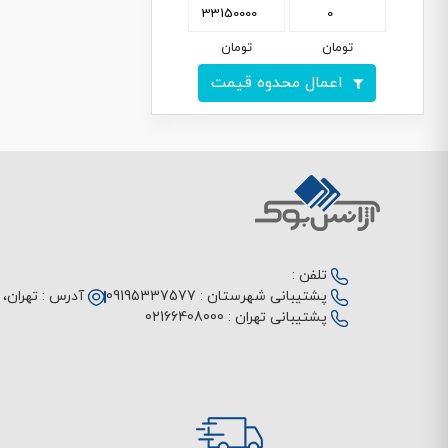
تومان
تومان
اعمال محدوه قیمت
تلفن :
پشتیبانی شهرستان :
09195337577
آدرس :
تهران، م
پشتیبانی تهران :
02166408000