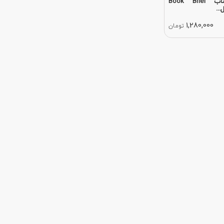
کتاب خلاصه کتاب Book Brief
..
1,280,000
تومان