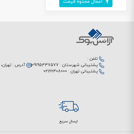
اعمال محدوه قیمت
تلفن :
پشتیبانی شهرستان :
09195337577
آدرس :
تهران، م
پشتیبانی تهران :
02166408000
ارسال سریع