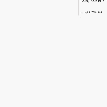
 و ژنومیک پزشکی
1,350,000
تومان