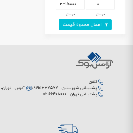
تومان
تومان
اعمال محدوه قیمت
تلفن :
پشتیبانی شهرستان :
09195337577
آدرس :
تهران، م
پشتیبانی تهران :
02166408000