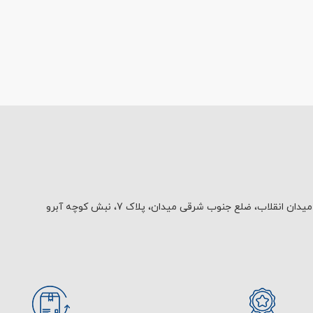
یدان انقلاب، ضلع جنوب شرقی میدان، پلاک 7، نبش کوچه آبرو