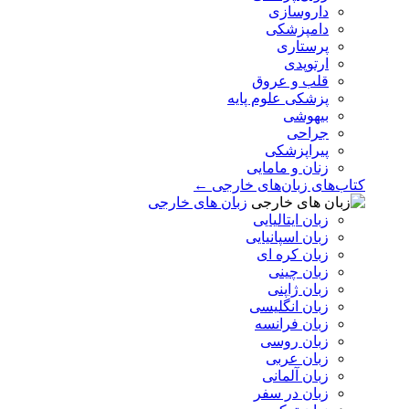
داروسازی
دامپزشکی
پرستاری
ارتوپدی
قلب و عروق
پزشکی علوم پایه
بیهوشی
جراحی
پیراپزشکی
زنان و مامایی
کتاب‌های زبان‌های خارجی ←
زبان های خارجی
زبان ایتالیایی
زبان اسپانیایی
زبان کره ای
زبان چینی
زبان ژاپنی
زبان انگلیسی
زبان فرانسه
زبان روسی
زبان عربی
زبان آلمانی
زبان در سفر