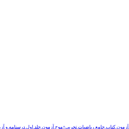
کتاب جامع ریاضیات تجربی+موج آزمون جلد اول درسنامه و آز