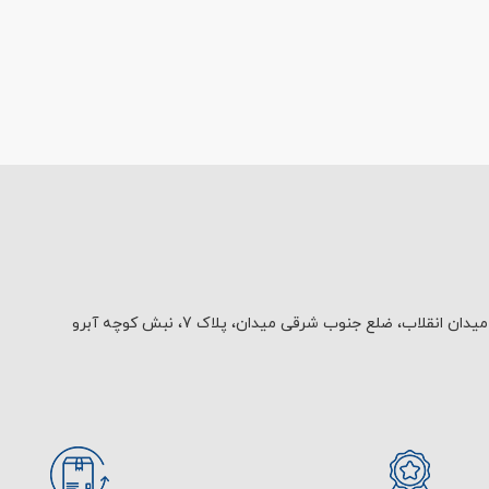
یدان انقلاب، ضلع جنوب شرقی میدان، پلاک 7، نبش کوچه آبرو