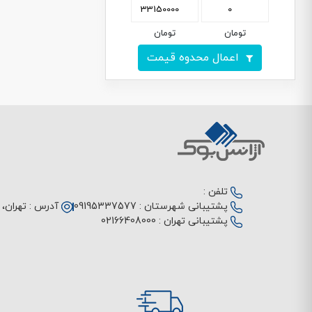
تومان
تومان
اعمال محدوه قیمت
تلفن :
پشتیبانی شهرستان :
09195337577
آدرس :
تهران، م
پشتیبانی تهران :
02166408000