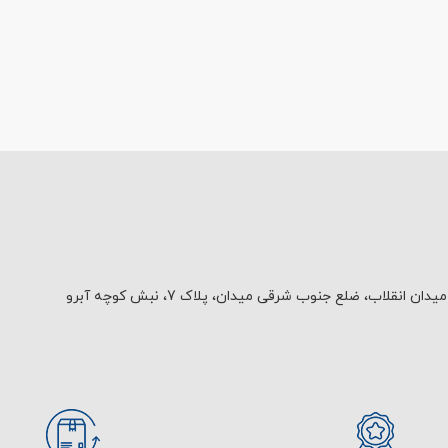
یدان انقلاب، ضلع جنوب شرقی میدان، پلاک 7، نبش کوچه آبرو