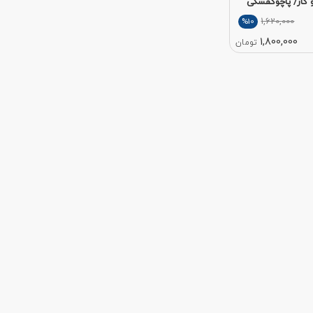
کار/ پاچوکفسکی
1,620,000
%10
1,800,000
تومان