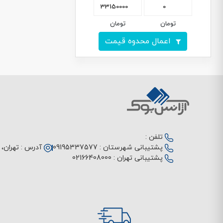
تومان
تومان
اعمال محدوه قیمت
تلفن :
پشتیبانی شهرستان :
09195337577
آدرس :
تهران، م
پشتیبانی تهران :
02166408000