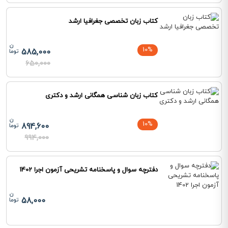
کتاب زبان تخصصی جغرافیا ارشد
10%
585,000
650,000
کتاب زبان شناسی همگانی ارشد و دکتری
10%
894,600
994,000
دفترچه سوال و پاسخنامه تشریحی آزمون اجرا 1402
58,000