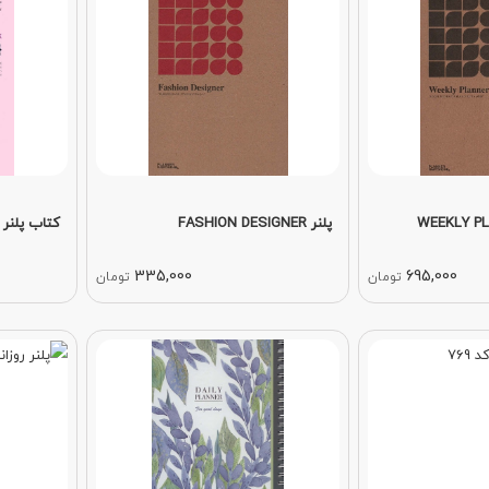
پلنر FASHION DESIGNER
کتاب پلنر هفتگی SM
335,000
695,000
تومان
تومان