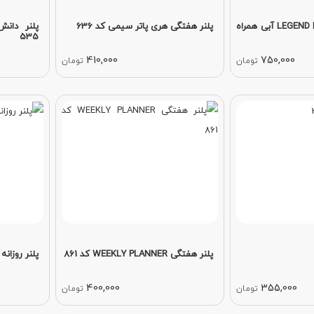
پلنر لجند LEGEND PLANNER آبی همراه
پلنر هفتگی هری پاتر سیمی کد 636
پلنر دان
535
410,000
750,000
تومان
تومان
پلنر هفتگی WEEKLY PLANNER کد 861
پلنر روزانه DAILI PLANER کد 08
400,000
355,000
تومان
تومان