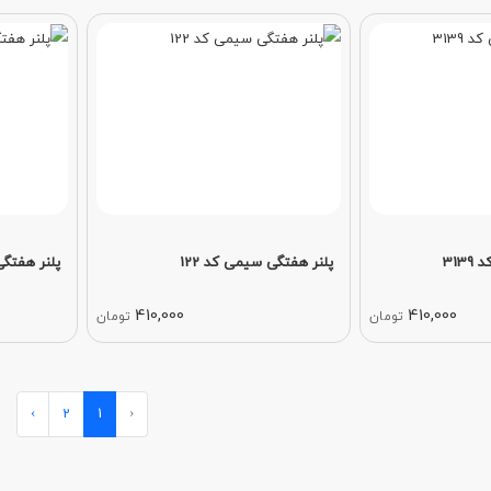
313
پلنر هفتگی سیمی کد 122
پلنر هفتگی
410,000
410,000
تومان
تومان
›
2
1
‹