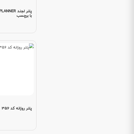
با برچسب
پلنر روزانه کد 356