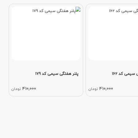
 سیمی کد 162
پلنر هفتگی سیمی کد 179
410,000
410,000
تومان
تومان