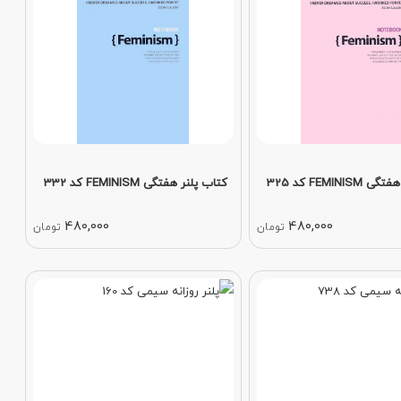
FEMINI کد 325
کتاب پلنر هفتگی FEMINISM کد 332
480,000
480,000
تومان
تومان