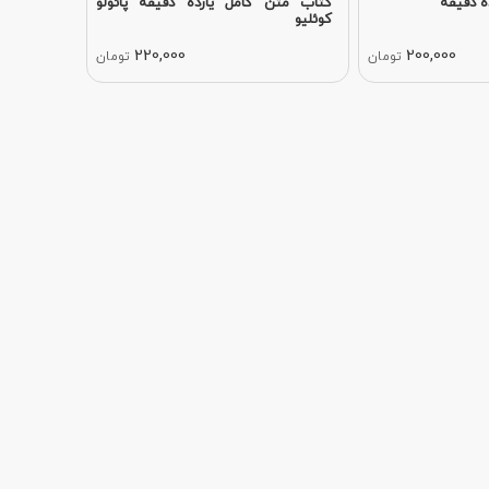
ه دقیقه
کتاب متن کامل یازده دقیقه پائولو
کوئلیو
220,000
200,000
تومان
تومان