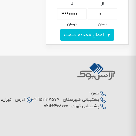
از
تا
تومان
تومان
اعمال محدوه قیمت
تلفن :
پشتیبانی شهرستان :
09195337577
آدرس :
تهران، م
پشتیبانی تهران :
02166408000