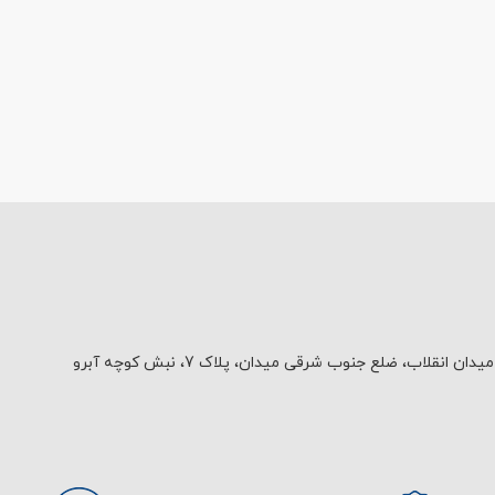
یدان انقلاب، ضلع جنوب شرقی میدان، پلاک 7، نبش کوچه آبرو