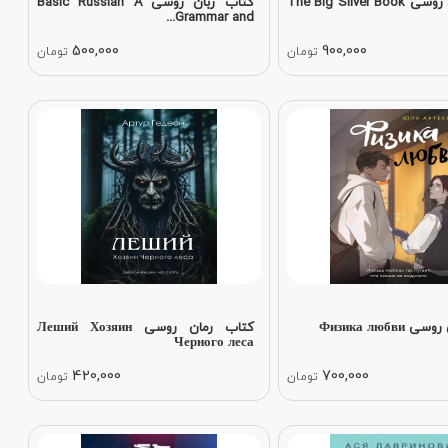
کتاب زبان روسی The Big Silver Book
کتاب زبان روسی Basic Russian A
Grammar and...
500,000
900,000
تومان
تومان
Физика любв
کتاب رمان روسی Леший Хозяин
Черного леса
420,000
700,000
تومان
تومان