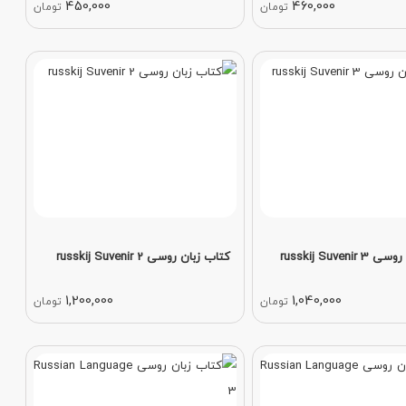
450,000
460,000
تومان
تومان
russkij Suven
کتاب زبان روسی russkij Suvenir 2
1,200,000
1,040,000
تومان
تومان