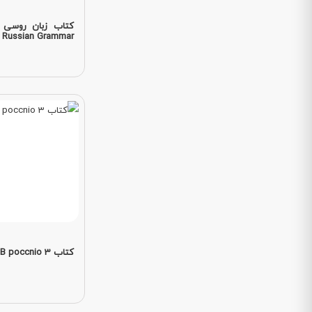
Russian Grammar
کتاب Aopora B poccnio 3