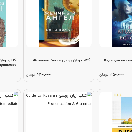
کتاب رمان روسی Желчный Ангел
принцессе
440,000
350,000
تومان
تومان