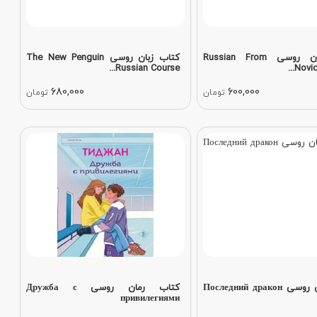
کتاب زبان روسی Russian From
کتاب زبان روسی The New Penguin
Russian Course...
Novice
680,000
600,000
تومان
تومان
کتاب رمان روسی Последний дракон
کتاب رمان روسی Дружба с
привилегиями