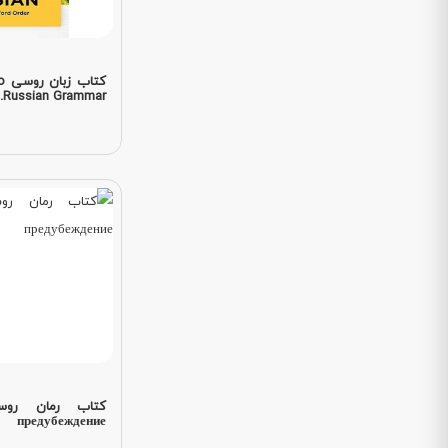
کت
Russian Grammar...
предубеждение