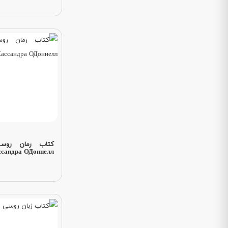
ссандра ОДоннелл