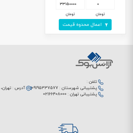
تومان
تومان
اعمال محدوه قیمت
تلفن :
پشتیبانی شهرستان :
09195337577
آدرس :
تهران، م
پشتیبانی تهران :
02166408000