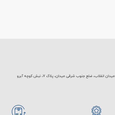
یدان انقلاب، ضلع جنوب شرقی میدان، پلاک 7، نبش کوچه آبرو