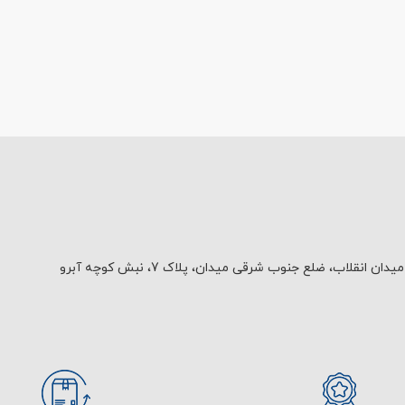
یدان انقلاب، ضلع جنوب شرقی میدان، پلاک 7، نبش کوچه آبرو