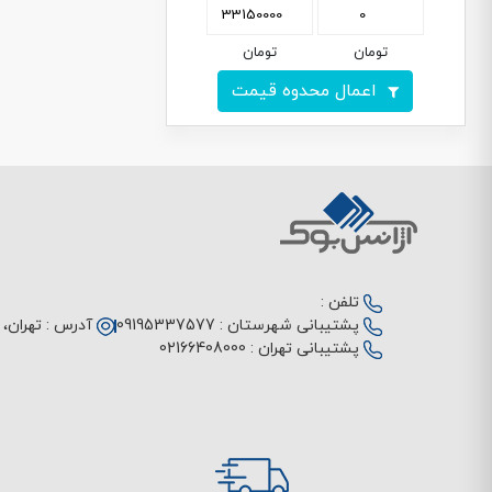
تومان
تومان
اعمال محدوه قیمت
تلفن :
پشتیبانی شهرستان :
09195337577
آدرس :
تهران، م
پشتیبانی تهران :
02166408000