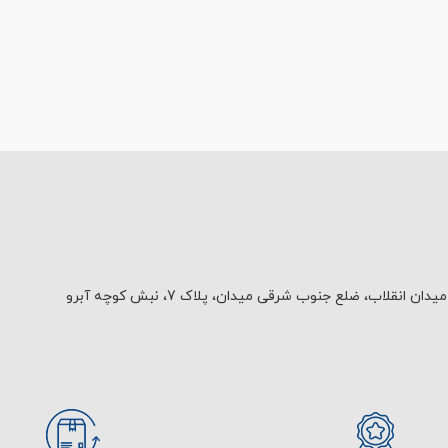
یدان انقلاب، ضلع جنوب شرقی میدان، پلاک 7، نبش کوچه آبرو