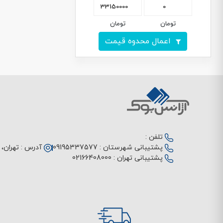
تومان
تومان
اعمال محدوه قیمت
تلفن :
پشتیبانی شهرستان :
09195337577
آدرس :
تهران، م
پشتیبانی تهران :
02166408000