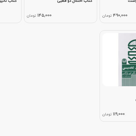
وست
کتاب اختلال دو قطبی
کتاب تاثیر
145,000
490,000
تومان
تومان
119,000
تومان