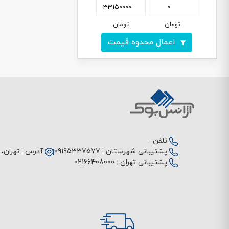
تومان
تومان
اعمال محدوه قیمت
تلفن :
پشتیبانی شهرستان :
09195337577
آدرس :
تهران، م
پشتیبانی تهران :
02166408000