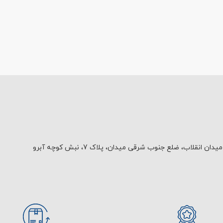
یدان انقلاب، ضلع جنوب شرقی میدان، پلاک 7، نبش کوچه آبرو