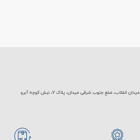
یدان انقلاب، ضلع جنوب شرقی میدان، پلاک 7، نبش کوچه آبرو