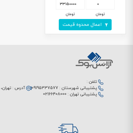
تومان
تومان
اعمال محدوه قیمت
تلفن :
پشتیبانی شهرستان :
09195337577
آدرس :
تهران، م
پشتیبانی تهران :
02166408000