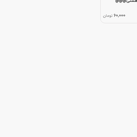
از هستی@@@
60,000
تومان