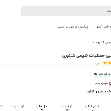
داخت آسان
پیگیری مرسولات پستی
/
یمی کنکوری
بی حفظیات شیمی کنکوری
از 5 رای
 صالحی راد
خیلی سبز
ک درسی و کنکور
قطع کتاب
نوع جلد
سال چاپ
نوبت چاپ
ت