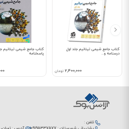
کتاب جامع شیمی تیتانیم جلد اول
کتاب جامع شیمی تیتانیم جل
درسنامه و...
پاسخنامه
000
2,400,000
تومان
تلفن :
پشتیبانی شهرستان :
09195337577
آدرس :
تهران، م