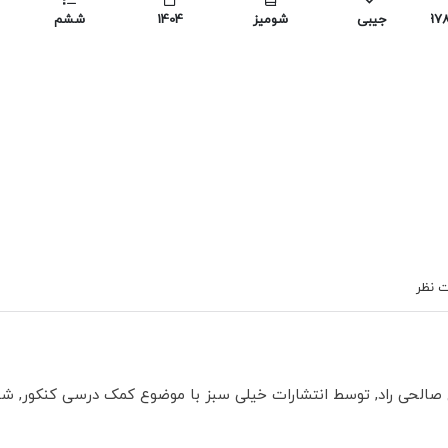
97
جیبی
شومیز
1404
ششم
 نظر
لحی راد, توسط انتشارات خیلی سبز با موضوع کمک درسی کنکور, شیمی