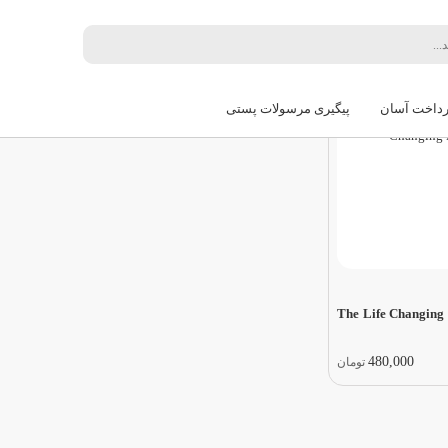
ترین
قدیمی‌ترین
گران‌ترین
ارزان‌ترین
رداخت آسان
پیگیری مرسولات پستی
کتاب رمان انگلیسی The Life Changing
480,000
تومان