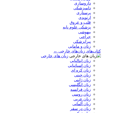
داروسازی
دامپزشکی
پرستاری
ارتوپدی
قلب و عروق
پزشکی علوم پایه
بیهوشی
جراحی
پیراپزشکی
زنان و مامایی
کتاب‌های زبان‌های خارجی ←
زبان های خارجی
زبان ایتالیایی
زبان اسپانیایی
زبان کره ای
زبان چینی
زبان ژاپنی
زبان انگلیسی
زبان فرانسه
زبان روسی
زبان عربی
زبان آلمانی
زبان در سفر