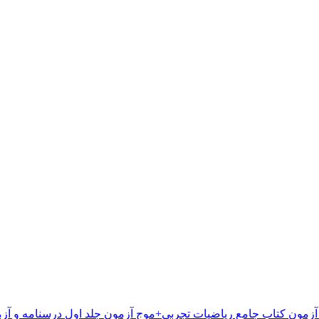
کتاب جامع ریاضیات تجربی+موج آزمون جلد اول درسنامه و آز