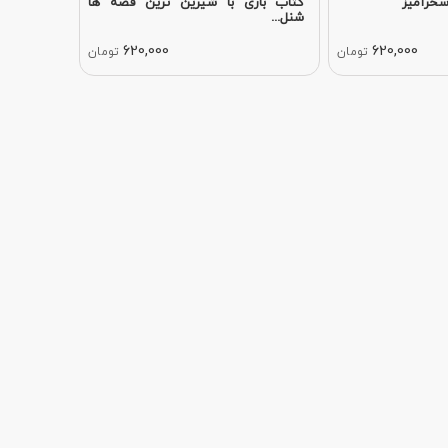
سحرآمیز
کتاب بازی با شیرین ترین قصه ها
شنل...
620,000
620,000
تومان
تومان