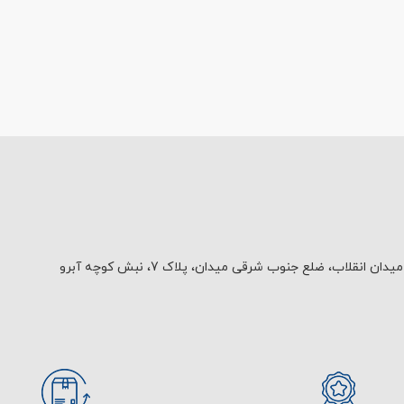
یدان انقلاب، ضلع جنوب شرقی میدان، پلاک 7، نبش کوچه آبرو