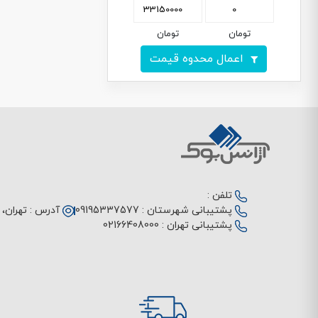
تومان
تومان
اعمال محدوه قیمت
تلفن :
پشتیبانی شهرستان :
09195337577
آدرس :
تهران، م
پشتیبانی تهران :
02166408000