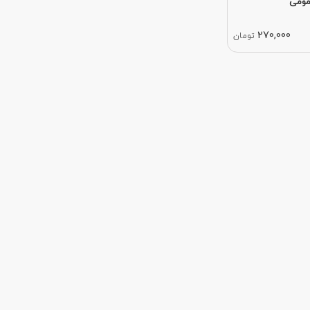
مومی
270,000
تومان