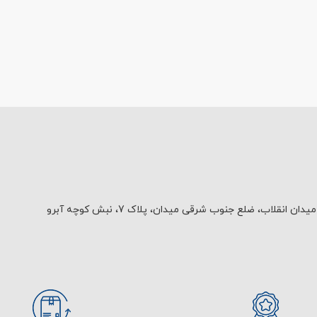
یدان انقلاب، ضلع جنوب شرقی میدان، پلاک 7، نبش کوچه آبرو