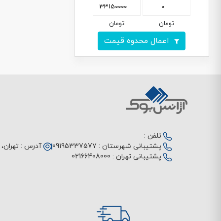
تومان
تومان
اعمال محدوه قیمت
تلفن :
پشتیبانی شهرستان :
09195337577
آدرس :
تهران، م
پشتیبانی تهران :
02166408000