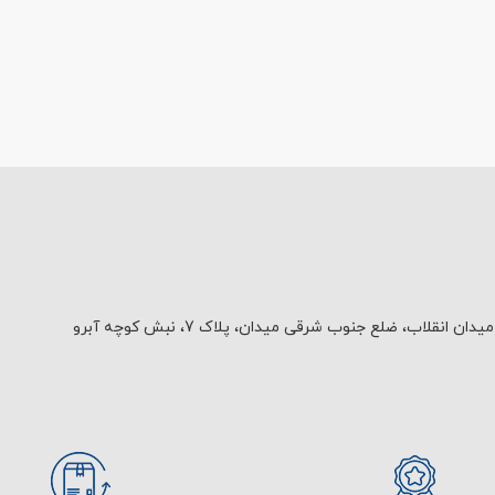
یدان انقلاب، ضلع جنوب شرقی میدان، پلاک 7، نبش کوچه آبرو