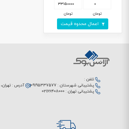
تومان
تومان
اعمال محدوه قیمت
تلفن :
پشتیبانی شهرستان :
09195337577
آدرس :
تهران، م
پشتیبانی تهران :
02166408000