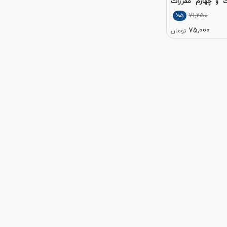
و چهارم مقررات
71,250
%5
75,000
تومان