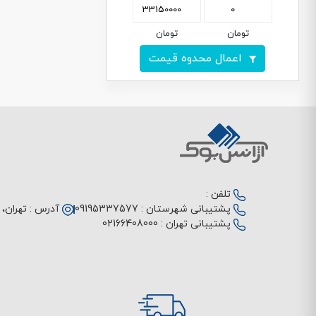
تومان
تومان
اعمال محدوه قیمت
تلفن :
پشتیبانی شهرستان :
09195337577
آدرس :
تهران، م
پشتیبانی تهران :
02166408000