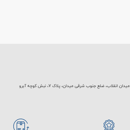
یدان انقلاب، ضلع جنوب شرقی میدان، پلاک 7، نبش کوچه آبرو