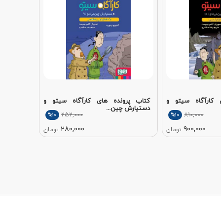
 کارآگاه سیتو و
کتاب پرونده های کارآگاه سیتو و
دستیارش چین...
252,000
810,000
%10
%10
280,000
900,000
تومان
تومان