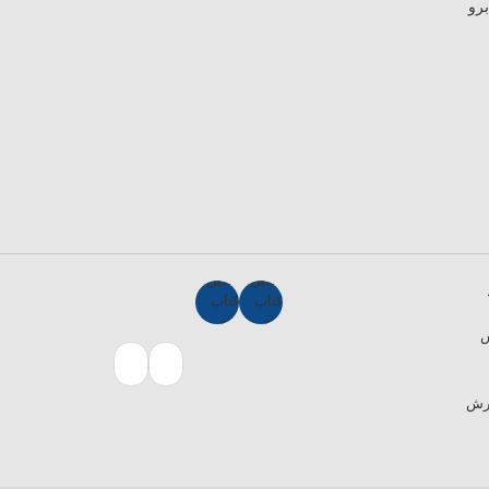
ش
ارش