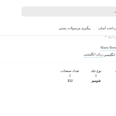
/
A Natural History of Dra
رداخت آسان
پیگیری مرسولات پستی
گلیسی تاریخ طبیعی اژدهایان
5 رای
Marie Bre
زبان انگلیسی
نوع جلد
تعداد صفحات
شومیز
352