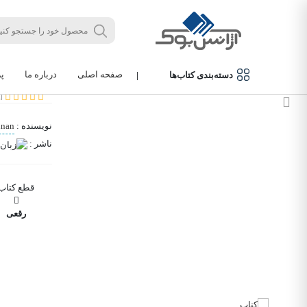
/
/
/
/
خانه
کتاب‌های زبان‌های خارجی
زبان های خارجی
زبان انگلیسی
کتاب رمان انگلیسی A Natural History of Dragons
کتاب رمان انگلیسی gons
صفحه اصلی
درباره ما
پ
دسته‌بندی کتاب‌ها
|
کتاب رمان ان
از 
نویسنده
:
nnan
ناشر
:
قطع کتاب
رقعی