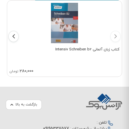
از منچستر به لندن، اولین ایده‌های خود
را برای هری پاتر نوشت. او در سال 1997
اولین کتاب از این مجموعه، «هری پاتر و
سنگ جادو»، را منتشر کرد که بلافاصله
مورد توجه قرار گرفت و موفقیت‌های
چشمگیری را به دنبال داشت، سبک
نوشتاری جی کی رولینگ به خاطر
داستان‌پردازی جذاب و شخصیت‌پردازی
قوی‌اش شناخته می‌شود. او توانسته
کتاب زبان آلمانی Intensiv Schreiben b2
است دنیایی خیالی بسازد که خوانندگان را
به خود جذب کند و با شخصیت‌ها ارتباط
عاطفی برقرار کنند.
جی کی رولینگ نه تنها به عنوان یک
280,000
تومان
نویسنده موفق شناخته می‌شود، بلکه به
عنوان یک فعال اجتماعی نیز شناخته
شده است. او به مسائل مختلف اجتماعی
مانند حقوق بشر، حمایت از کودکان، و
حقوق زنان توجه دارد و از طریق
بنیادهایی که تأسیس کرده، به کمک
بازگشت به بالا
نیازمندان می‌پردازد.
علاوه بر این، آثار او تأثیر زیادی بر فرهنگ
عامه گذاشته‌اند. فیلم‌ها، تئاترها و
تلفن :
بازی‌های ویدیویی بر اساس دنیای هری
پشتیبانی شهرستان :
09195337577