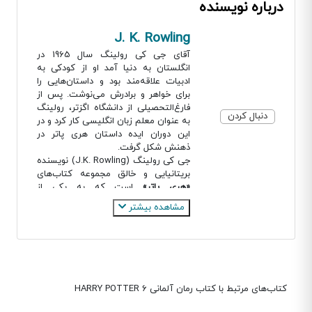
درباره نویسنده
J. K. Rowling
آقای جی کی رولینگ سال 1965 در
انگلستان به دنیا آمد او از کودکی به
ادبیات علاقه‌مند بود و داستان‌هایی را
برای خواهر و برادرش می‌نوشت. پس از
فارغ‌التحصیلی از دانشگاه اگزتر، رولینگ
دنبال کردن
به عنوان معلم زبان انگلیسی کار کرد و در
این دوران ایده داستان هری پاتر در
ذهنش شکل گرفت.
جی کی رولینگ (J.K. Rowling) نویسنده
بریتانیایی و خالق مجموعه کتاب‌های
«هری پاتر»
است که به یکی از
مشهورترین و پرفروش‌ترین نویسندگان
مشاهده بیشتر
تاریخ تبدیل شده است داستان‌های او نه
تنها در سطح جهانی محبوبیت پیدا
کرده‌اند، بلکه تأثیر عمیقی بر فرهنگ
معاصر و صنعت نشر گذاشته‌اند. در این
مقاله به بررسی زندگی، آثار، ویژگی‌های
ادبی و تأثیرات اجتماعی جی کی رولینگ
کتاب‌های مرتبط با کتاب رمان آلمانی HARRY POTTER 6
خواهیم پرداخت.
رولینگ در سال 1990، پس از سفر با قطار