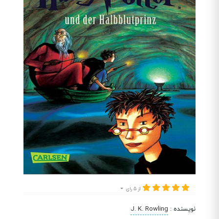
از 5 رای
نویسنده
:
J. K. Rowling