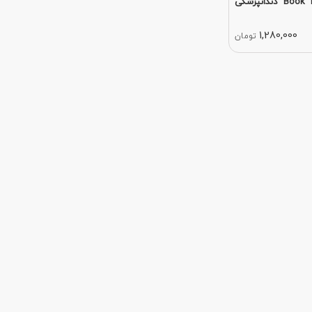
کتاب خلاصه Book Breif دندانپزشکی
1,280,000
تومان