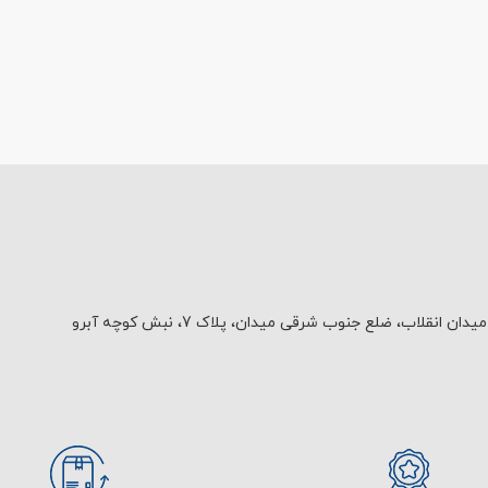
یدان انقلاب، ضلع جنوب شرقی میدان، پلاک 7، نبش کوچه آبرو