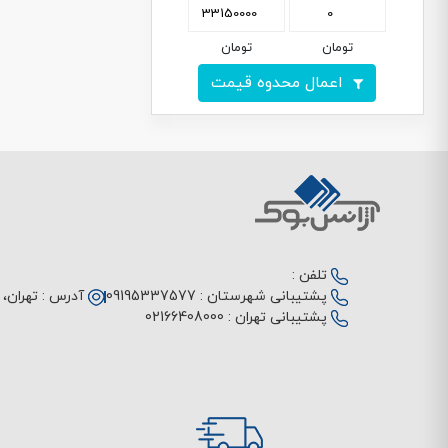
تومان
تومان
اعمال محدوه قیمت
تلفن :
پشتیبانی شهرستان :
09195337577
آدرس :
تهران، م
پشتیبانی تهران :
02166408000