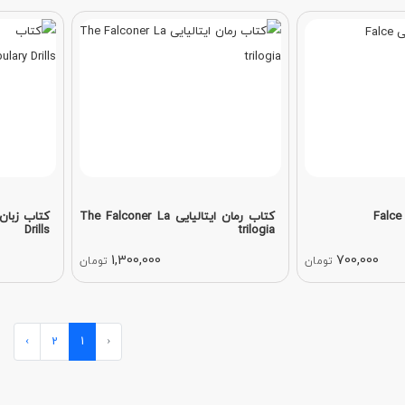
کتاب رمان ایتالیایی The Falconer La
Drills
trilogia
1,300,000
700,000
تومان
تومان
›
2
1
‹