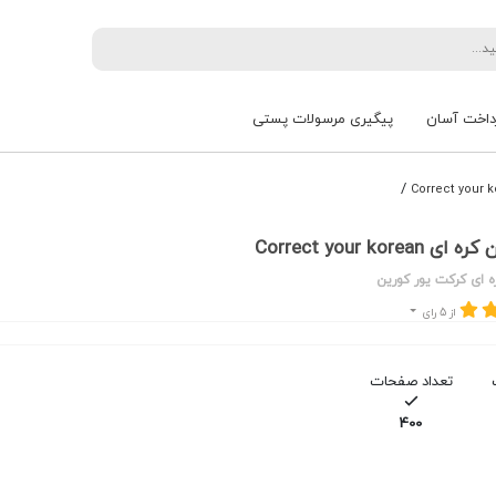
داخت آسان
پیگیری مرسولات پستی
/
Correct your korea
ه ای کرکت یور کورین
از 5 رای
تعداد صفحات
400