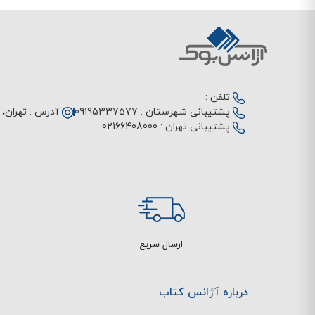
تلفن :
پشتیبانی شهرستان :
09195337577
آدرس :
تهران، م
پشتیبانی تهران :
02166408000
ارسال سریع
درباره آژانس کتاب