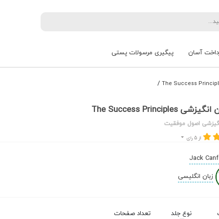
داخت آسان
پیگیری مرسولات پستی
/
The Success Principles
نگیزشی اصول موفقیت
از 5 رای
Jack Canf
زبان انگلیسی
نوع جلد
تعداد صفحات