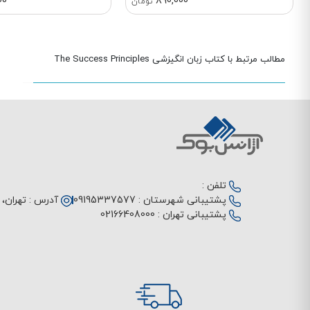
00
890,000
تومان
مطالب مرتبط با کتاب زبان انگیزشی The Success Principles
تلفن :
پشتیبانی شهرستان :
09195337577
آدرس :
تهران، م
پشتیبانی تهران :
02166408000