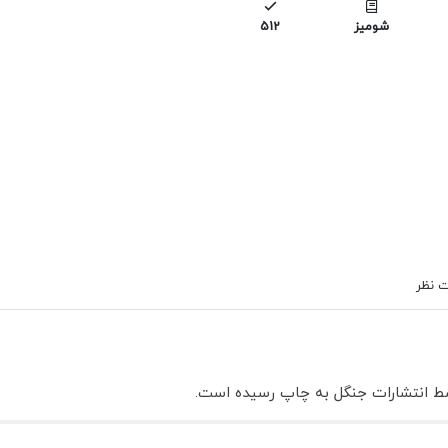
شومیز
512
 نظر