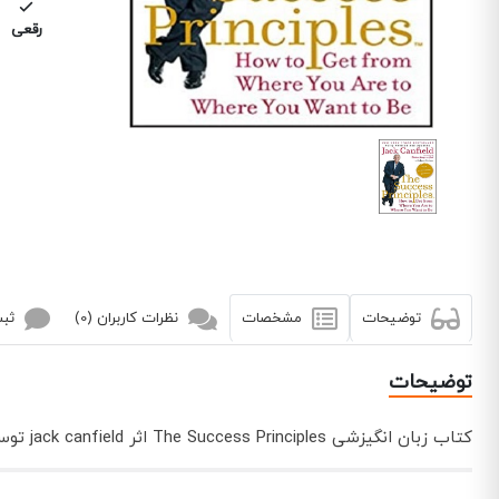
رقعی
توضیحات
مشخصات
نظرات کاربران (0)
ثبت
توضیحات
کتاب زبان انگیزشی The Success Principles اثر jack canfield توسط انتشارات جنگل به چاپ رسیده است.