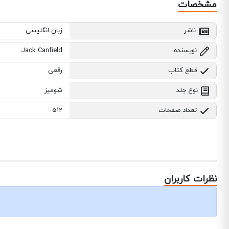
مشخصات
ناشر
زبان انگلیسی
نویسنده
Jack Canfield
قطع کتاب
رقعی
نوع جلد
شومیز
تعداد صفحات
512
نظرات کاربران