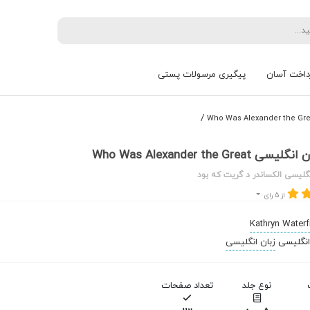
داخت آسان
پیگیری مرسولات پستی
/
Who Was Alexander the Gre
گلیسی الکساندر د گریت که بود
از 5 رای
Kathryn Waterf
زبان انگلیسی
نوع جلد
تعداد صفحات