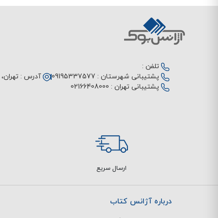
تلفن :
پشتیبانی شهرستان :
09195337577
آدرس :
تهران، م
پشتیبانی تهران :
02166408000
ارسال سریع
درباره آژانس کتاب