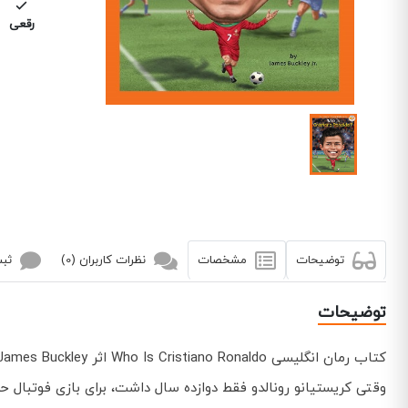
رقعی
توضیحات
مشخصات
نظرات کاربران (0)
ثبت
توضیحات
کتاب رمان انگلیسی Who Is Cristiano Ronaldo اثر James Buckley توسط انتشارات Penguin Workshop به چاپ رسیده است.