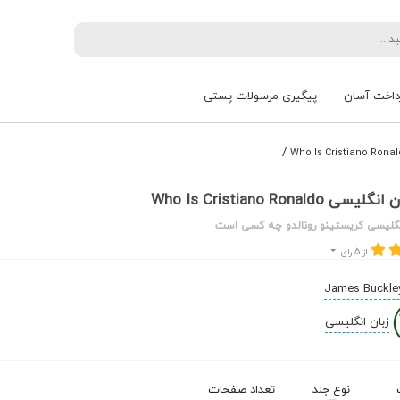
داخت آسان
پیگیری مرسولات پستی
/
Who Is Cristiano Ronald
نگلیسی کریستینو رونالدو چه کسی است
از 5 رای
James Buckle
زبان انگلیسی
نوع جلد
تعداد صفحات