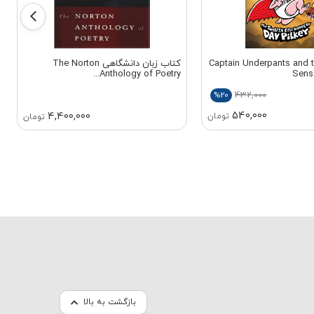
 زبان Captain Underpants and the
کتاب زبان دانشگاهی The Norton
Anthology of Poetry...
Sens
432,000
%20
540,000
4,400,000
تومان
تومان
بازگشت به بالا