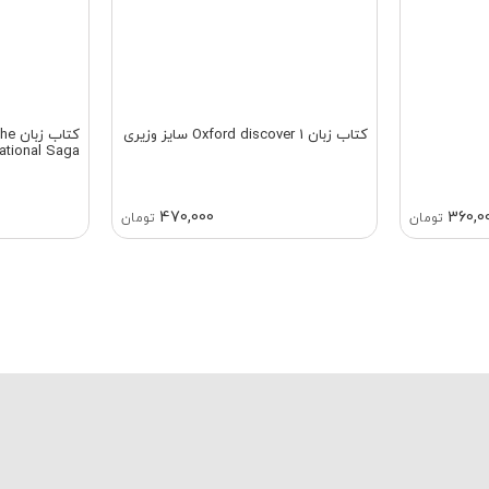
کتاب زبان Oxford discover 1 سایز وزیری
کتاب
ational Saga
470,000
360,0
تومان
تومان