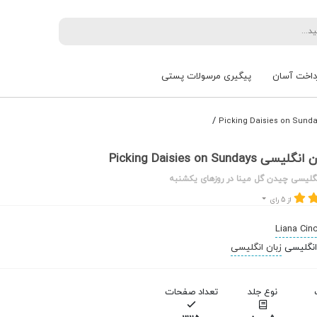
داخت آسان
پیگیری مرسولات پستی
/
Picking Daisies on Sunday
گلیسی چیدن گل مینا در روزهای یکشنبه
از 5 رای
Liana Cinc
زبان انگلیسی
نوع جلد
تعداد صفحات