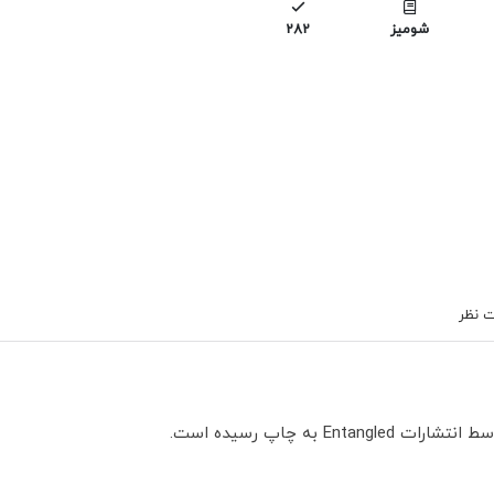
شومیز
282
 نظر