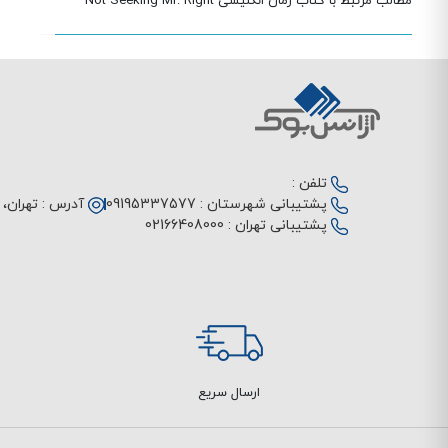
مطالب مرتبط با کتاب رمان انگلیسی Not Seeking Mr. Right
تلفن :
پشتیبانی شهرستان :
09195337577
آدرس :
تهران، م
پشتیبانی تهران :
02166408000
ارسال سریع