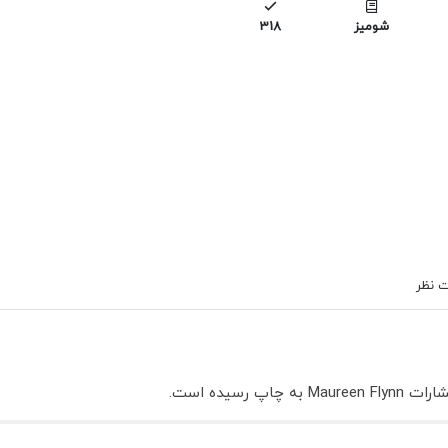
شومیز
318
 نظر