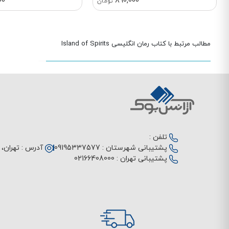
00
890,000
تومان
مطالب مرتبط با کتاب رمان انگلیسی Island of Spirits
تلفن :
پشتیبانی شهرستان :
09195337577
آدرس :
تهران، م
پشتیبانی تهران :
02166408000