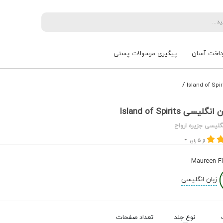
داخت آسان
پیگیری مرسولات پستی
/
ی Island of Spirits
گلیسی جزیره ارواح
از 5 رای
Maureen F
زبان انگلیسی
نوع جلد
تعداد صفحات